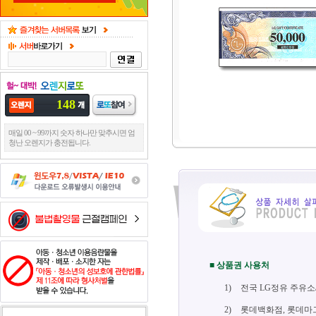
148
매일 00 ~ 99까지 숫자 하나만 맞추시면 엄
청난 오렌지가 충전됩니다.
■ 상품권 사용처
1)
전국 LG정유 주유소/
2)
롯데백화점, 롯데마그