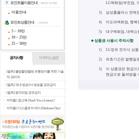
포인트몰이용안내
LG백화점(부천점, 
| POINT GUIDE
이용안내
3)
삼성홈플러스 전매장,
4)
미도파백화점, 행복
포인트상품안내
| GOODS
5 ~ 10만
5)
대구백화점, 대백쇼핑
10 ~ 25만
■ 상품권 사용시 주의사항
25 ~ 50만
1)
LG정유 전자식 상품
공지사항
자주하는질문
2)
유효기간은 발행일로
3)
이 상품권은 현금으로
[필독] 불법촬영물등 유통방지를 위한 기술
현금으로 돌려받을 
적·관리적
[필독] 국내 방송3사 방송물 공유금지
[필독] 음악파일 공유금지
저작물 [ 참교육 (Teach You a Lesson) ]
저작물 [ 디스클로저 데이 (Disclosure Day)