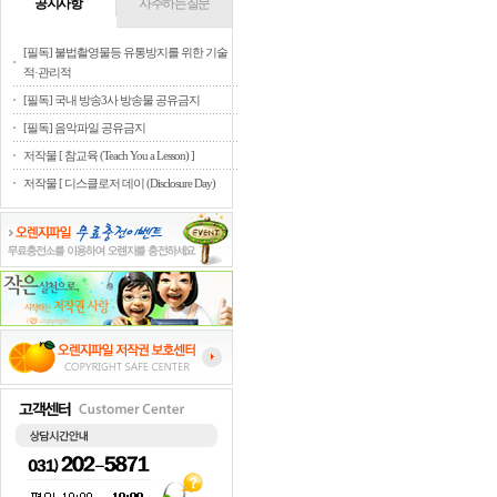
공지사항
자주하는질문
[필독] 불법촬영물등 유통방지를 위한 기술
적·관리적
[필독] 국내 방송3사 방송물 공유금지
[필독] 음악파일 공유금지
저작물 [ 참교육 (Teach You a Lesson) ]
저작물 [ 디스클로저 데이 (Disclosure Day)