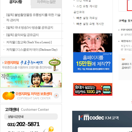
공지사항
자주하는질문
[필독] 불법촬영물등 유통방지를 위한 기술
적·관리적
[필독] 국내 방송3사 방송물 공유금지
[필독] 음악파일 공유금지
저작물 [ 참교육 (Teach You a Lesson) ]
저작물 [ 디스클로저 데이 (Disclosure Day)