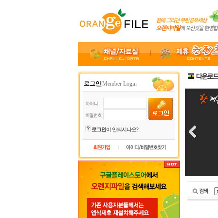
로그인
|Member Login
로그인
이 안되시나요?
|